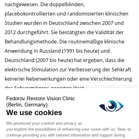
nachgewiesen. Die doppelblinden,
placebokontrollierten und randomisierten klinischen
Studien wurden in Deutschland zwischen 2007 und
2012 durchgeführt. Sie bestätigten die Validität der
Behandlungsmethode. Die routinemäßige klinische
Anwendung in Russland (1991 bis heute) und
Deutschland (2007 bis heute) hat ergeben, dass die
elektrische Stimulation zur Verbesserung der Sehkraft
keinerlei Nebenwirkungen oder eine Verschlechterung
des Sehvermögens erwarten lässt.
Diese Website speichert Cookies auf Ihrem Computer. Diese Cookies werden
Fragen Sie unsere Ärzte
verwendet, um Informationen darüber zu sammeln, wie Sie mit unserer
Website interagieren. Wir verwenden diese Informationen, um Ihre Browser-
Erfahrung zu verbessern und anzupassen, sowie für Analysen und